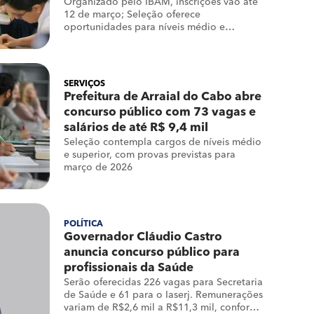
Organizado pelo IBAM, inscrições vão até
12 de março; Seleção oferece
oportunidades para níveis médio e
superior, com vencimentos de até R$
3.851,91
SERVIÇOS
Prefeitura de Arraial do Cabo abre
concurso público com 73 vagas e
salários de até R$ 9,4 mil
Seleção contempla cargos de níveis médio
e superior, com provas previstas para
março de 2026
POLÍTICA
Governador Cláudio Castro
anuncia concurso público para
profissionais da Saúde
Serão oferecidas 226 vagas para Secretaria
de Saúde e 61 para o Iaserj. Remunerações
variam de R$2,6 mil a R$11,3 mil, conforme