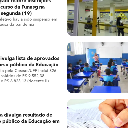
alo reabre inscrições
curso da Funasg na
 segunda (19)
eletivo havia sido suspenso em
causa da pandemia
ivulga lista de aprovados
urso público da Educação
ita pela Coseac/UFF inclui 326
salários de R$ 9.552,38
 e R$ 6.823,13 (docente II)
ra divulga resultado de
o público da Educação em