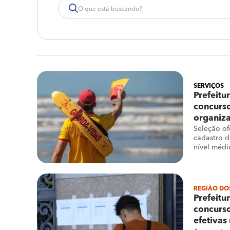
SERVIÇOS
Prefeitu
concurs
organiz
Seleção of
cadastro d
nível médi
REGIÃO DO
Prefeitu
concurs
efetivas