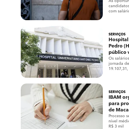
As oportun
candidatos
com salári
e R$ 4.603
SERVIÇOS
Hospital
Pedro (H
público 
Os salário
jornada de
19.107,31,
SERVIÇOS
IBAM org
para pro
de Maca
Processo s
nível médi
R$ 3 mil