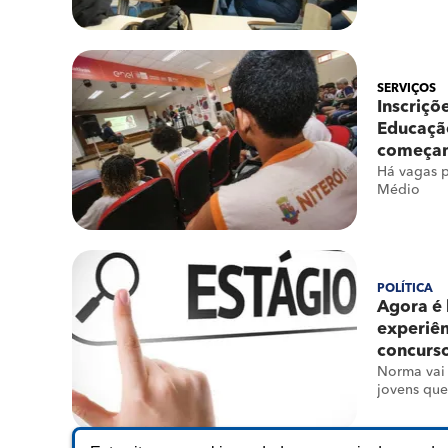
SERVIÇOS
Inscriçõ
Educação
começam
Há vagas p
Médio
POLÍTICA
Agora é 
experiên
concurso
Norma vai 
jovens qu