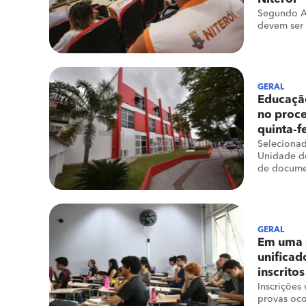
Segundo Ax
devem ser
GERAL
Educação
no proce
quinta-fe
Seleciona
Unidade d
de docume
GERAL
Em uma 
unificad
inscritos
Inscrições 
provas oc