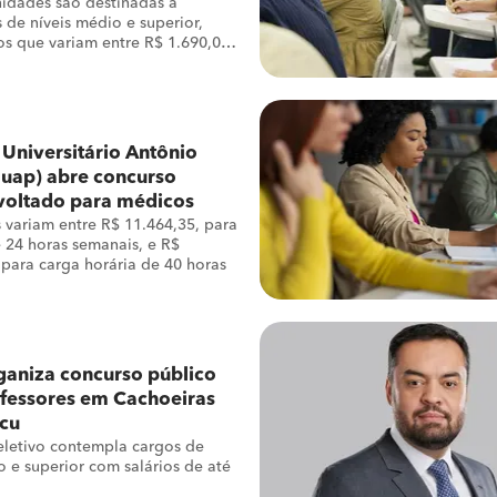
idades são destinadas a
 de níveis médio e superior,
os que variam entre R$ 1.690,05
,34
 Universitário Antônio
uap) abre concurso
voltado para médicos
s variam entre R$ 11.464,35, para
 24 horas semanais, e R$
 para carga horária de 40 horas
aniza concurso público
fessores em Cachoeiras
cu
eletivo contempla cargos de
o e superior com salários de até