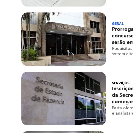
GERAL
Prorroga
concurso
serão em
Requisitos
sofrem alt
SERVIÇOS
Inscriçõ
da Secre
começam 
Pasta ofer
e analista