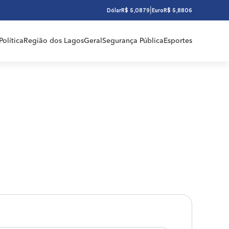
|
Dólar
R$ 5,0879
Euro
R$ 5,8806
Política
Região dos Lagos
Geral
Segurança Pública
Esportes