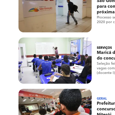
São Gonç
para con
próxima
Processo s
2020 por 
SERVIÇOS
Maricá d
do conc
Seleção fe
vagas com 
(docente I)
GERAL
Prefeitu
concurs
Niterói