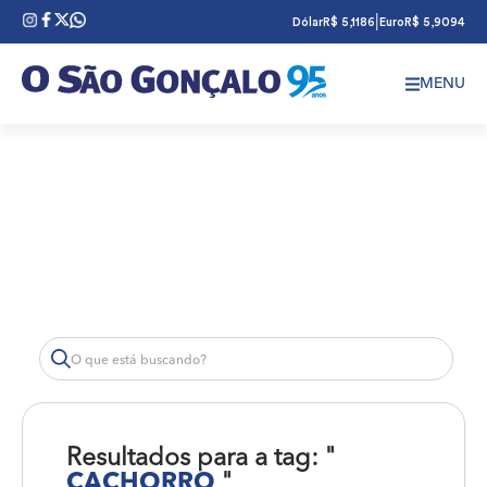
|
Dólar
R$ 5,1186
Euro
R$ 5,9094
MENU
Resultados para a tag: "
CACHORRO
"