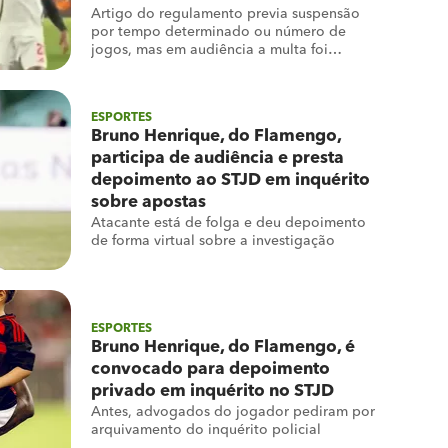
Artigo do regulamento previa suspensão
por tempo determinado ou número de
jogos, mas em audiência a multa foi
revertida em 25 mil dólares (cerca de
R$136 mil)
ESPORTES
Bruno Henrique, do Flamengo,
participa de audiência e presta
depoimento ao STJD em inquérito
sobre apostas
Atacante está de folga e deu depoimento
de forma virtual sobre a investigação
ESPORTES
Bruno Henrique, do Flamengo, é
convocado para depoimento
privado em inquérito no STJD
Antes, advogados do jogador pediram por
arquivamento do inquérito policial