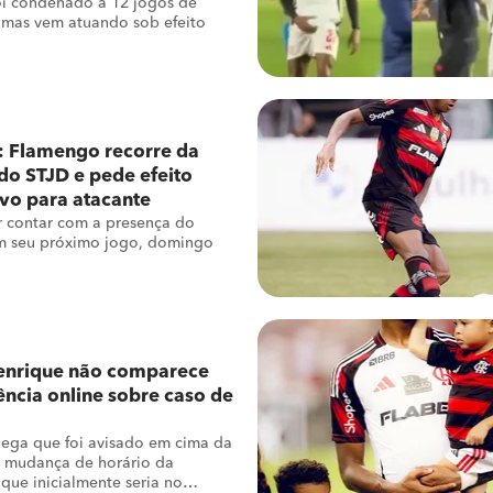
oi condenado a 12 jogos de
 mas vem atuando sob efeito
: Flamengo recorre da
do STJD e pede efeito
vo para atacante
 contar com a presença do
m seu próximo jogo, domingo
enrique não comparece
ncia online sobre caso de
ega que foi avisado em cima da
e mudança de horário da
 que inicialmente seria no