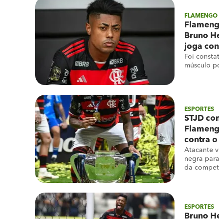
FLAMENGO
Flameng
Bruno He
joga con
Foi const
músculo po
ESPORTES
STJD con
Flameng
contra o
Atacante v
negra para
da compet
ESPORTES
Bruno He