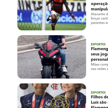
operação
manipul
Atacante 
forçar car
parentes 
ESPORTES
Flamengo
seus jo
personal
Mães compa
nas redes 
ESPORTES
Filhos d
Luís são
Flamen