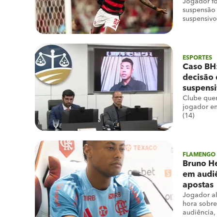
Jogador f
suspensão
suspensivo
ESPORTES
Caso BH
decisão 
suspensi
Clube quer
jogador e
(14)
FLAMENGO
Bruno H
em audiê
apostas
Jogador al
hora sobr
audiência,