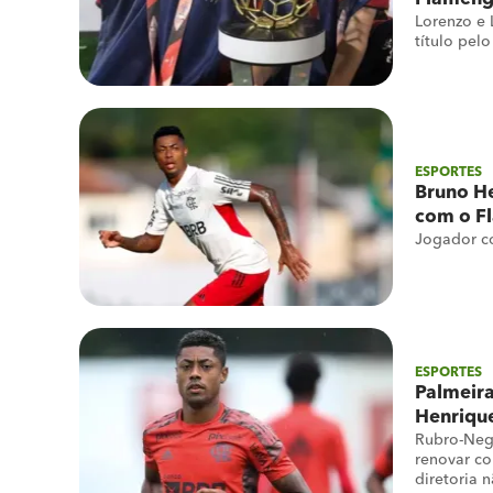
Lorenzo e 
título pel
ESPORTES
Bruno H
com o F
Jogador co
ESPORTES
Palmeira
Henriqu
Rubro-Neg
renovar co
diretoria 