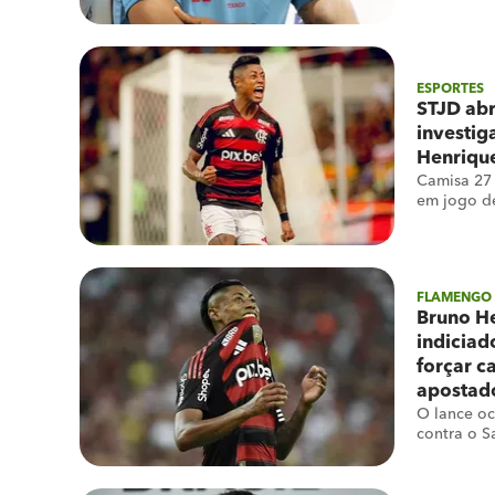
período da
ESPORTES
STJD abr
investig
Henriqu
Camisa 27 
em jogo de
FLAMENGO
Bruno H
indiciad
forçar c
apostad
O lance o
contra o S