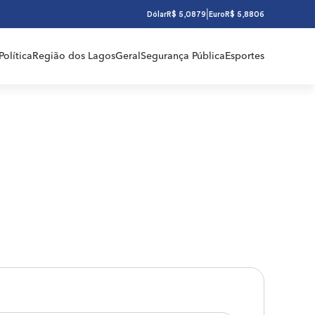
|
Dólar
R$ 5,0879
Euro
R$ 5,8806
Política
Região dos Lagos
Geral
Segurança Pública
Esportes