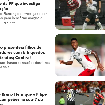
 da PF que investiga
ação
do Flamengo é investigado por
tão para beneficiar amigos e
em apostas
 presenteia filhos de
gadores com brinquedos
izados; Confira!
rtilharam as reações dos filhos
sociais
e Bruno Henrique e Filipe
 campeões no sub-7 do
go