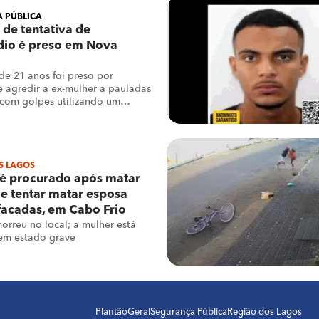
 PÚBLICA
 de tentativa de
dio é preso em Nova
e 21 anos foi preso por
e agredir a ex-mulher a pauladas
com golpes utilizando um
S LAGOS
 procurado após matar
e tentar matar esposa
acadas, em Cabo Frio
rreu no local; a mulher está
em estado grave
Plantão
Geral
Segurança Pública
Região dos Lagos