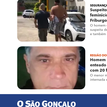
SEGURANÇA
Suspeito
feminicí
Friburgo
O homem d
suspeita d
e também 
capacete
REGIÃO DO
Homem é
enteado 
com 20 f
O menor mo
internada 