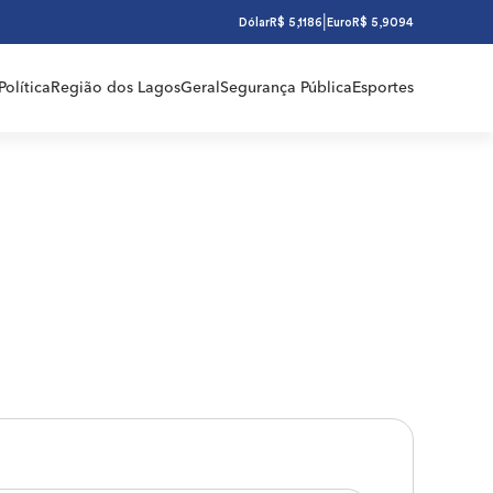
|
Dólar
R$ 5,1186
Euro
R$ 5,9094
Política
Região dos Lagos
Geral
Segurança Pública
Esportes