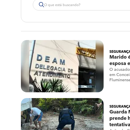
SEGURANÇA
Marido 
esposa 
O acusado 
em Concei
Fluminens
SEGURANÇA
Guarda 
prende 
tentativ