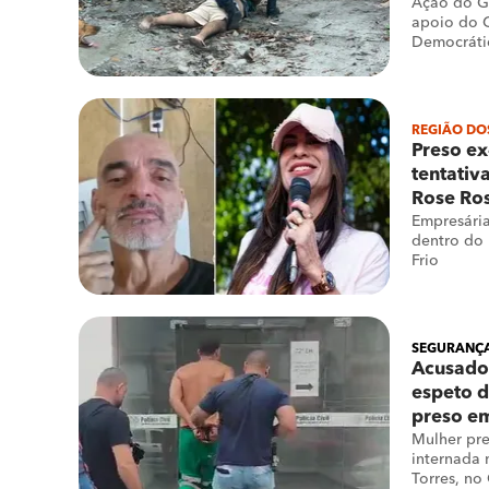
Ação do G
apoio do 
Democrátic
(GODAT), g
socorro à 
REGIÃO DO
Preso e
tentativ
Rose Ro
Empresária
dentro do
Frio
SEGURANÇA
Acusado
espeto d
preso em
Mulher pre
internada 
Torres, no