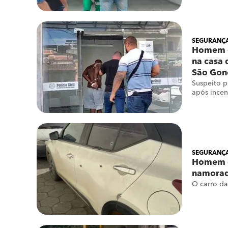
SEGURANÇA
Homem é
na casa
São Gon
Suspeito p
após incen
SEGURANÇA
Homem é 
namorad
O carro da