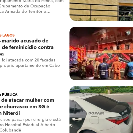
rupamento Maria da Penha, com
Grupamento de Ocupação
a Armada do Território
arantiu a prisão do acusado e o
vítima
S LAGOS
x-marido acusado de
a de feminicídio contra
sa
 foi atacada com 20 facadas
 próprio apartamento em Cabo
 PÚBLICA
 de atacar mulher com
e churrasco em SG é
 Niterói
cisou passar por cirurgia e está
no Hospital Estadual Alberto
 Colubandê