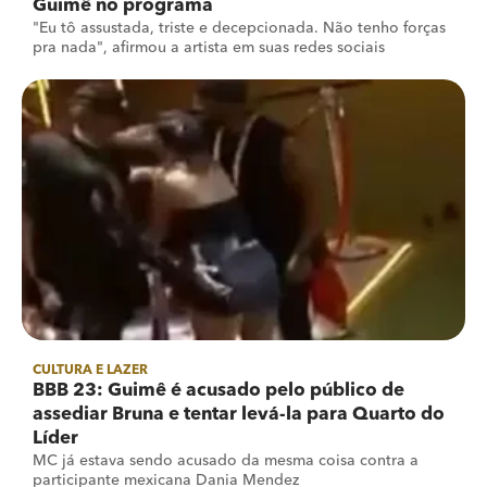
Guimê no programa
"Eu tô assustada, triste e decepcionada. Não tenho forças
pra nada", afirmou a artista em suas redes sociais
CULTURA E LAZER
BBB 23: Guimê é acusado pelo público de
assediar Bruna e tentar levá-la para Quarto do
Líder
MC já estava sendo acusado da mesma coisa contra a
participante mexicana Dania Mendez