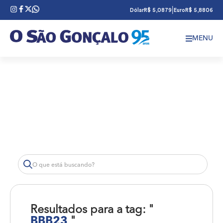
|
Dólar
R$ 5,0879
Euro
R$ 5,8806
MENU
Resultados para a tag: "
BBB23
"