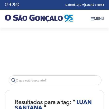
|
Dólar
R$ 5,1071
Euro
R$ 5,8834
MENU
Resultados para a tag: "
LUAN
SANTANA
"