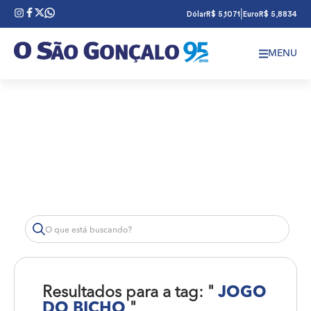
|
Dólar
R$ 5,1071
Euro
R$ 5,8834
MENU
Resultados para a tag: "
JOGO
DO BICHO
"