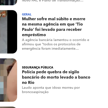
Novo PAC e Plano de Transformação
Ecológica (PTE)
GERAL
Mulher sofre mal súbito e morre
na mesma agência em que 'Tio
Paulo' foi levado para receber
empréstimo
A agência bancária lamentou o ocorrido e
afirmou que "todos os protocolos de
emergência foram imediatamente
acionados, incluindo socorro médico"
SEGURANÇA PÚBLICA
Polícia pede quebra de sigilo
bancário do morto levado a banco
no Rio
Laudo aponta que idoso morreu por
broncoaspiração