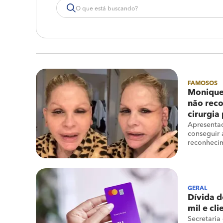
FAMOSOS
Monique
não reco
cirurgia 
Apresenta
conseguir 
reconhecim
GERAL
Dívida d
mil e cl
Secretaria