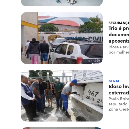
SEGURANÇA
Trio é p
document
aposent
Idosa usav
por mulhe
GERAL
Idoso le
enterrad
Paulo Robe
sepultado
Zona Oest