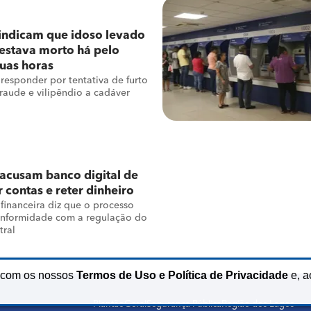
indicam que idoso levado
estava morto há pelo
uas horas
 responder por tentativa de furto
raude e vilipêndio a cadáver
 acusam banco digital de
 contas e reter dinheiro
 financeira diz que o processo
onformidade com a regulação do
tral
o com os nossos
Termos de Uso e Política de Privacidade
e, a
Plantão
Geral
Segurança Pública
Região dos Lagos