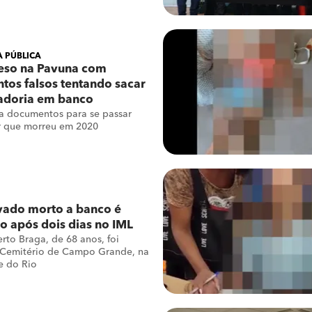
 PÚBLICA
reso na Pavuna com
os falsos tentando sacar
adoria em banco
a documentos para se passar
r que morreu em 2020
vado morto a banco é
o após dois dias no IML
rto Braga, de 68 anos, foi
 Cemitério de Campo Grande, na
e do Rio