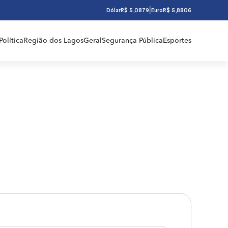
|
Dólar
R$ 5,0879
Euro
R$ 5,8806
Política
Região dos Lagos
Geral
Segurança Pública
Esportes