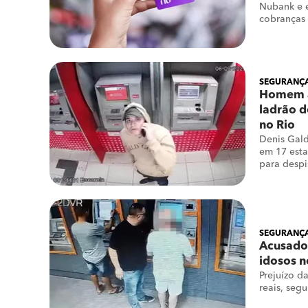
Nubank e e
cobranças 
SEGURANÇA
Homem 
ladrão d
no Rio
Denis Gald
em 17 esta
para despi
SEGURANÇA
Acusado 
idosos n
Prejuízo da
reais, seg