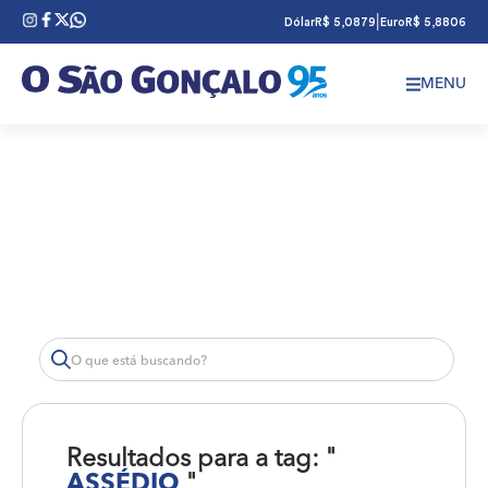
|
Dólar
R$ 5,0879
Euro
R$ 5,8806
MENU
Resultados para a tag: "
ASSÉDIO
"