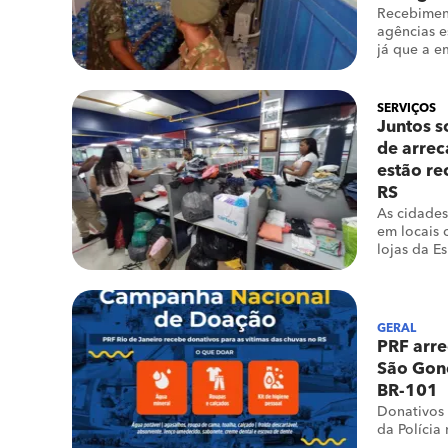
Recebiment
agências e
já que a e
para entre
SERVIÇOS
Juntos s
de arrec
estão r
RS
As cidades
em locais 
lojas da E
dos campu
GERAL
PRF arre
São Gonç
BR-101
Donativos
da Polícia