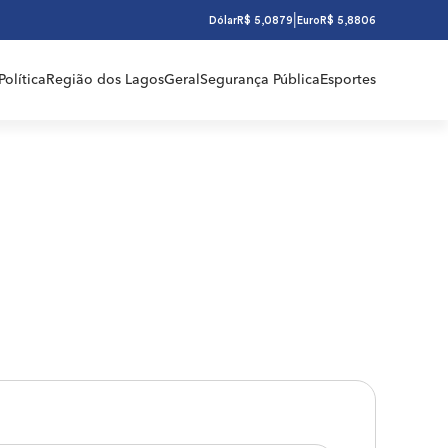
|
Dólar
R$ 5,0879
Euro
R$ 5,8806
Política
Região dos Lagos
Geral
Segurança Pública
Esportes