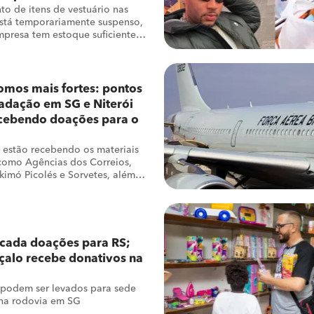
o de itens de vestuário nas
stá temporariamente suspenso,
mpresa tem estoque suficiente
gar ao estado gaúcho
omos mais fortes: pontos
adação em SG e Niterói
ecebendo doações para o
 estão recebendo os materiais
como Agências dos Correios,
skimó Picolés e Sorvetes, além
s da Universo
cada doações para RS;
alo recebe donativos na
 podem ser levados para sede
 na rodovia em SG