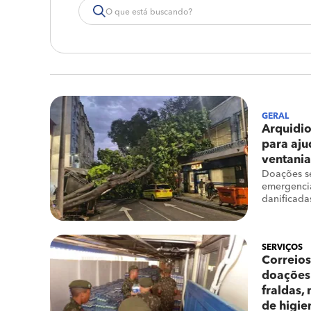
GERAL
Arquidi
para aju
ventania
Doações s
emergencia
danificada
SERVIÇOS
Correios
doações 
fraldas,
de higie