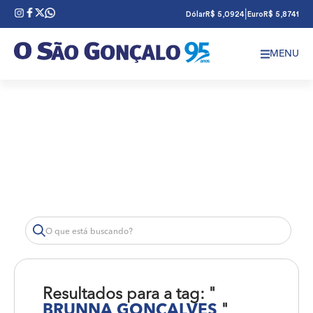
|
Dólar
R$ 5,0924
Euro
R$ 5,8741
MENU
Resultados para a tag: "
BRUNNA GONÇALVES
"