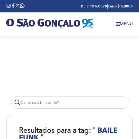
|
Dólar
R$ 5,0879
Euro
R$ 5,8806
MENU
Resultados para a tag: "
BAILE
FUNK
"