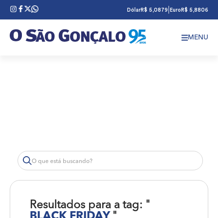
|
Dólar
R$ 5,0879
Euro
R$ 5,8806
MENU
Resultados para a tag: "
BLACK FRIDAY
"