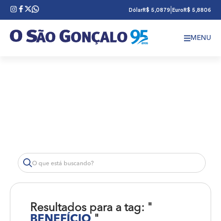
|
Dólar
R$ 5,0879
Euro
R$ 5,8806
MENU
Resultados para a tag: "
BENEFÍCIO
"