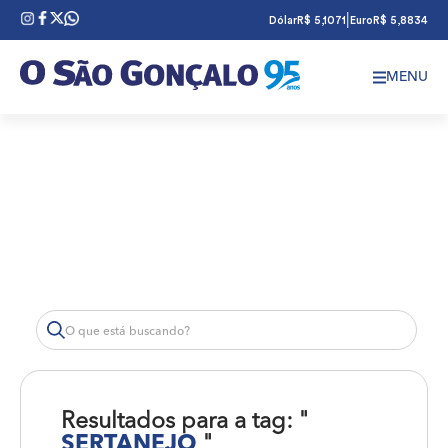
|
Dólar
R$ 5,1071
Euro
R$ 5,8834
MENU
Resultados para a tag: "
SERTANEJO
"