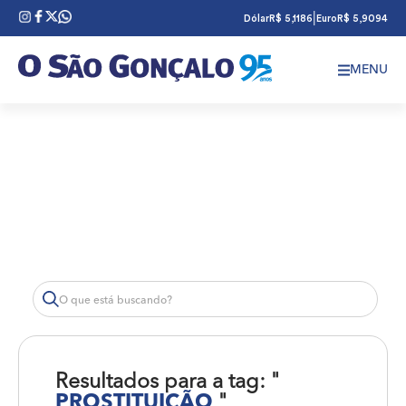
|
Dólar
R$ 5,1186
Euro
R$ 5,9094
MENU
Resultados para a tag: "
PROSTITUIÇÃO
"