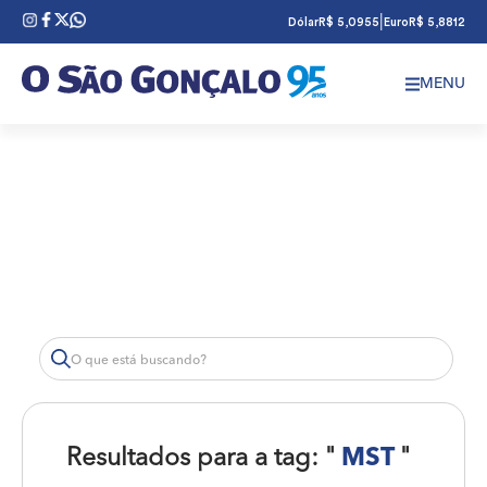
|
Dólar
R$ 5,0955
Euro
R$ 5,8812
MENU
Resultados para a tag: "
MST
"