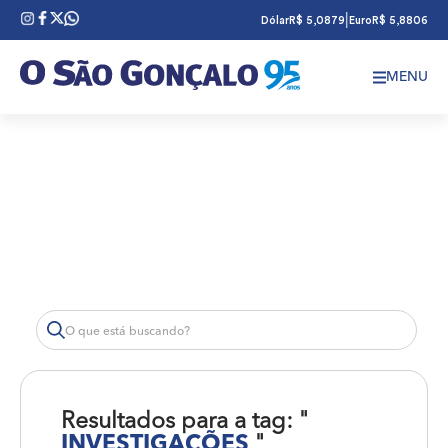
|
Dólar
R$ 5,0879
Euro
R$ 5,8806
MENU
Resultados para a tag: "
INVESTIGAÇÕES
"