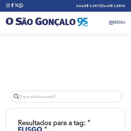
|
Dólar
R$ 5,0879
Euro
R$ 5,8806
MENU
Resultados para a tag: "
FLISGO
"