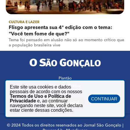
CULTURA E LAZER
Flisgo apresenta sua 4ª edição com o tema:
"Você tem fome de que?"
Tema foi pensado em alusão não só ao momento crítico que
a população brasileira vive
Plantão
Geral
Segurança Pública
Este site usa cookies e dados
Região dos Lagos
pessoais de acordo com os nossos
Termos de Uso e Política de
CONTINUAR
Privacidade
e, ao continuar
Anuncie aqui
navegando neste site, você declara
estar ciente dessas condições.
© 2024 Todos os direitos reservados ao Jornal São Gonçalo |