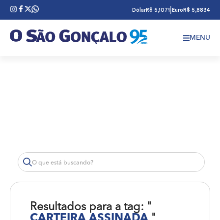
|
Dólar
R$ 5,1071
Euro
R$ 5,8834
MENU
Resultados para a tag: "
CARTEIRA ASSINADA
"