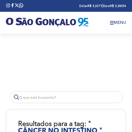
|
Dólar
R$ 5,1071
Euro
R$ 5,8834
MENU
Resultados para a tag: "
CÂNCER NO INTESTINO
"