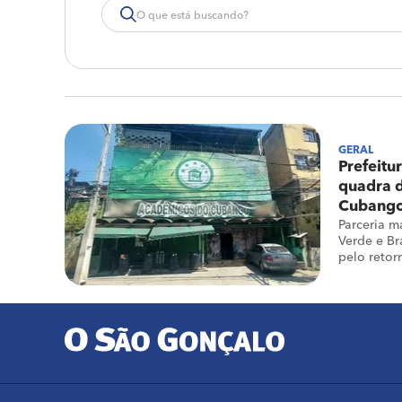
GERAL
Prefeitu
quadra 
Cubang
Parceria 
Verde e Br
pelo retor