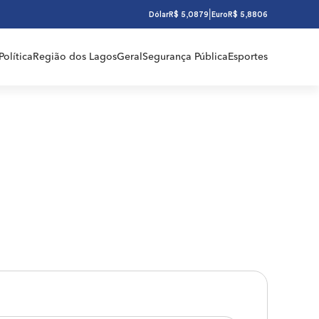
|
Dólar
R$ 5,0879
Euro
R$ 5,8806
Política
Região dos Lagos
Geral
Segurança Pública
Esportes