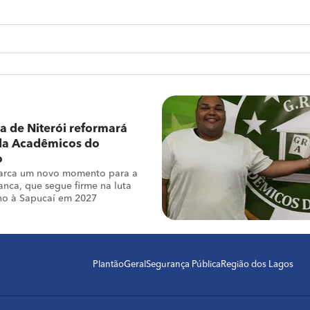
ra de Niterói reformará
da Acadêmicos do
o
marca um novo momento para a
anca, que segue firme na luta
no à Sapucaí em 2027
Plantão
Geral
Segurança Pública
Região dos Lagos