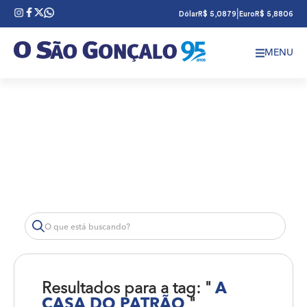
|
Dólar
R$ 5,0879
Euro
R$ 5,8806
MENU
Resultados para a tag: "
A
CASA DO PATRÃO
"