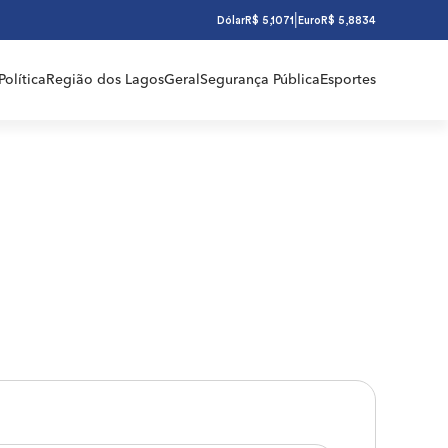
|
Dólar
R$ 5,1071
Euro
R$ 5,8834
Política
Região dos Lagos
Geral
Segurança Pública
Esportes