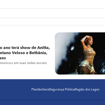
o ano terá show de Anitta,
aetano Veloso e Bethânia,
aes
omunicou em suas redes sociais
Plantão
Geral
Segurança Pública
Região dos Lagos