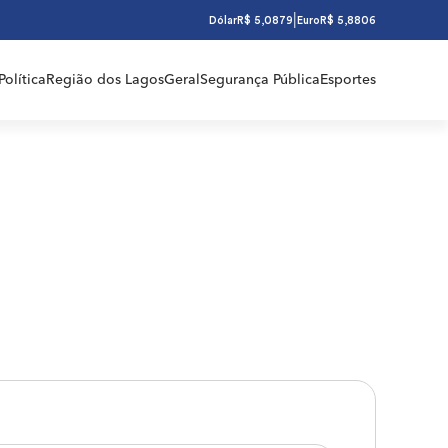
|
Dólar
R$ 5,0879
Euro
R$ 5,8806
Política
Região dos Lagos
Geral
Segurança Pública
Esportes