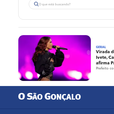
GERAL
Virada d
Ivete, C
afirma P
Prefeito c