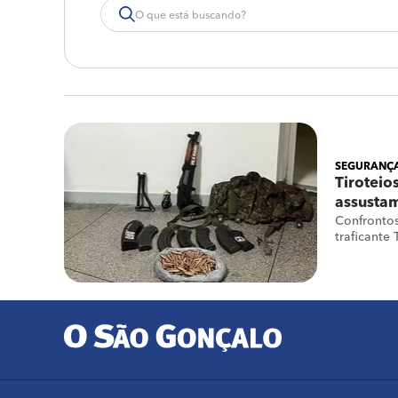
SEGURANÇA
Tiroteio
assusta
Confronto
traficante 