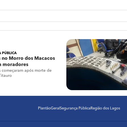
 PÚBLICA
s no Morro dos Macacos
m moradores
s começaram após morte de
Titauro
Plantão
Geral
Segurança Pública
Região dos Lagos