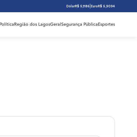
|
Dólar
R$ 5,1186
Euro
R$ 5,9094
Política
Região dos Lagos
Geral
Segurança Pública
Esportes