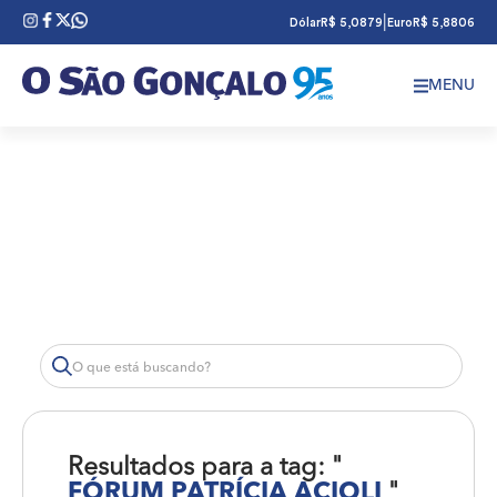
|
Dólar
R$ 5,0879
Euro
R$ 5,8806
MENU
Resultados para a tag: "
FÓRUM PATRÍCIA ACIOLI
"