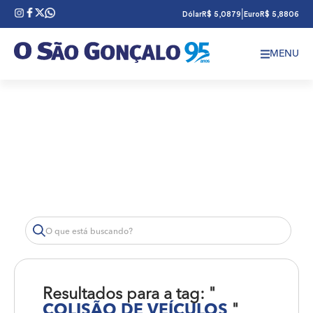
|
Dólar
R$ 5,0879
Euro
R$ 5,8806
MENU
Resultados para a tag: "
COLISÃO DE VEÍCULOS
"