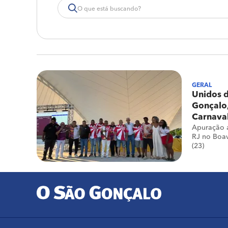
GERAL
Unidos d
Gonçalo
Carnava
Apuração 
RJ no Boav
(23)