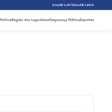
|
Dólar
R$ 5,0879
Euro
R$ 5,8806
Política
Região dos Lagos
Geral
Segurança Pública
Esportes