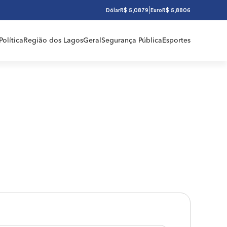
|
Dólar
R$ 5,0879
Euro
R$ 5,8806
Política
Região dos Lagos
Geral
Segurança Pública
Esportes