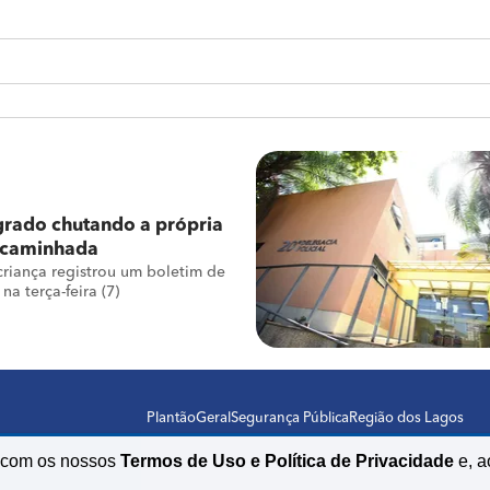
agrado chutando a própria
m caminhada
riança registrou um boletim de
na terça-feira (7)
Plantão
Geral
Segurança Pública
Região dos Lagos
o com os nossos
Termos de Uso e Política de Privacidade
e, a