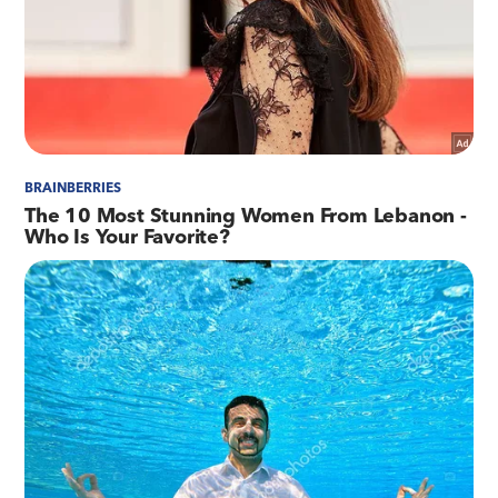
Ex-PM acusada de matar irmã em SG vai a júri
popular no final deste ano
Dois dos envolvidos acabaram baleados e foram
capturados. A dupla, que não corre risco de
morte, foi levada para o Hospital Estadual
Azevedo Lima, onde permanecem sob custódia.
Com eles, os policiais apreenderam duas
pistolas 9mm, municiadas, além dos rádios de
comunicação. O caso foi registrado na 78ªDP
(Centro). Um dos acusados já possuía anotações