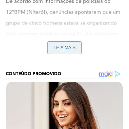
De acordo com informações de policiais do
12ºBPM (Niterói), denúncias apontaram que um
grupo de cinco homens estava se organizando
para cometer assaltos na região. Ao chegarem
no local indicado, os suspeitos iniciaram um
LEIA MAIS
confronto enquanto tentavam fugir.
Leia também:
Missa de sétimo dia de Andrea Cabral Charret
reúne familiares e amigos em apelo por justiça