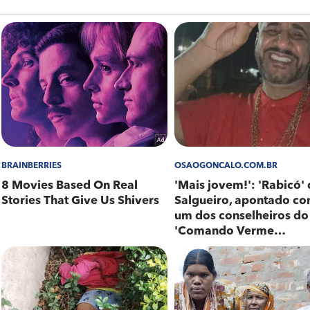
o retornou a sua unidade prisional, ele acabou se de
de Souza Júnior, de 25, que estava na porta da DP e f
exo do Salgueiro em São Gonçalo; Vídeos!
cola em Niterói
der, vermelha, seguiram em direção a Icaraí. Os poli
squina da Gavião Peixoto com Álvares de Azevedo. Nes
 Diante dos fatos, os dois foram conduzidos para 76ºD