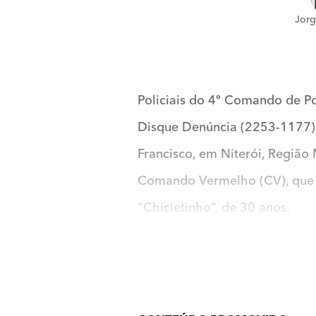
Jorg
Policiais do 4º Comando de Po
Disque Denúncia (2253-1177), 
Francisco, em Niterói, Região 
Comando Vermelho (CV), que a
“Chicletinho”, de 30 anos.
Ao ser encaminhado à 76ª DP 
de Niterói, com pedido de pr
semiaberto, no momento em que