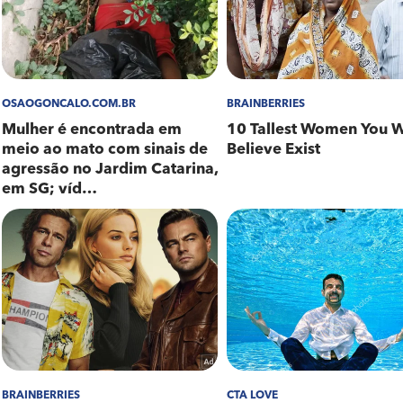
uma tornozeleira eletrônica, onde descumpriu as medid
los crimes de Ameaça e Facilitação de fuga de preso, 
umprido o mandado de prisão. Os dois serão encaminh
sição da Justiça.
ita a população que repasse de forma anônima inform
 seguintes canais de atendimento:
Center: (021) - 2253 1177 ou 0300-253-1177
 – 2253-1177 (técnica de processamento de dados q
essoa)