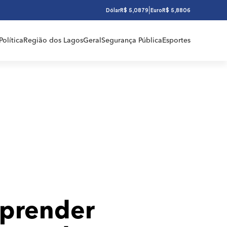
|
Dólar
R$ 5,0879
Euro
R$ 5,8806
Política
Região dos Lagos
Geral
Segurança Pública
Esportes
 prender