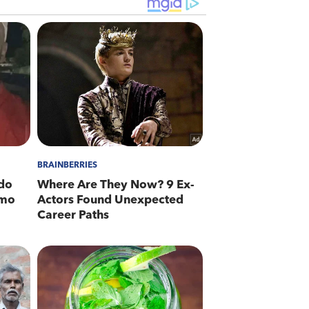
svencilhando dos PMs e correu em
ugiram.
ciais então fizeram cerco tático e
te instante, Jorge Eduardo tentou
P, onde contra Eliezer, constava