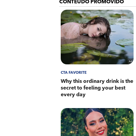
(VPL), em junho de 2022, e nã
direção ao seu irmão Eliezer 
Leia também:
PM realiza operação no Compl
Homem é preso após furtar es
Em um moto Yamaha XTZ 250 Lan
conseguiram localizá-los na e
fugir, mas acabou sendo preso.