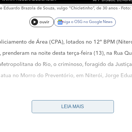
e Eduardo Brazola de Souza, vulgo “Chicletinho”, de 30 anos -
Foto:
ouvir
siga o OSG no Google News
liciamento de Área (CPA), lotados no 12º BPM (Niter
prenderam na noite desta terça-feira (13), na Rua Qu
Metropolitana do Rio, o criminoso, foragido da Justiça
tua no Morro do Preventório, em Niterói, Jorge Edua
(Niterói), para o cumprimento de um mandado de pris
LEIA MAIS
isão de recaptura, pela evasão do apenado, que se e
 teve sua saída liberada para cumprimento do benefí