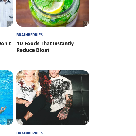
as cautelares da Justiça, e foi
descritos nos art. 147 e 351 do CP,
ados a um unidade prisional da
ações sobre o foragido da Justiça,
ue remove ou modifica informações