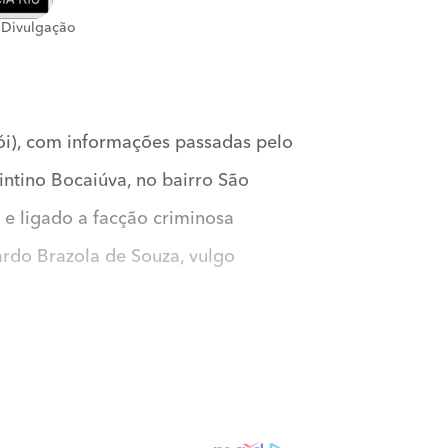
 Divulgação
ói), com informações passadas pelo
intino Bocaiúva, no bairro São
 e ligado a facção criminosa
rdo Brazola de Souza, vulgo
ão, expedido pela 4ª Vara Criminal
ncontrava em cumprimento de regime
cio de Visita Periódica ao Lar