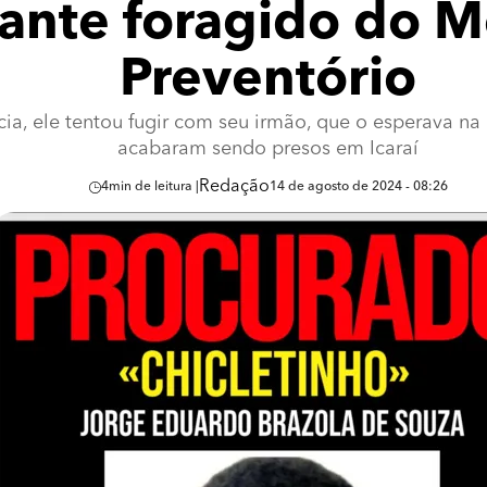
cante foragido do 
Preventório
ia, ele tentou fugir com seu irmão, que o esperava 
acabaram sendo presos em Icaraí
Redação
4
min de leitura |
14 de agosto de 2024 - 08:26