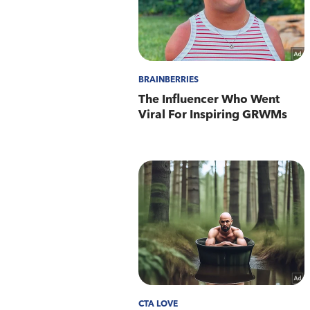
Alvará de Soltura, com uso de 
autuado em flagrante delito pe
e contra Jorge Eduardo foi c
SEAP/RJ, onde ficarão à dispo
Assim, o 4º CPA/12ºBPM, solic
para o Disque Denúncia, pelos
Central de atendimento/Call 
WhatsApp Anonimizado: (021)
que possam identificar uma p