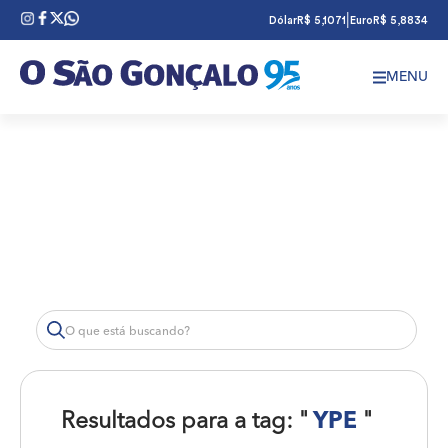
|
Dólar
R$ 5,1071
Euro
R$ 5,8834
MENU
Resultados para a tag: "
YPE
"