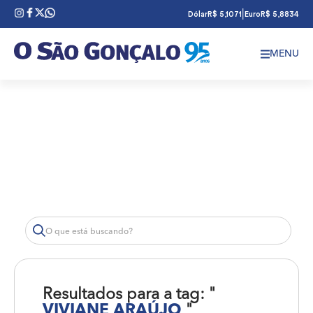
|
Dólar
R$ 5,1071
Euro
R$ 5,8834
MENU
Resultados para a tag: "
VIVIANE ARAÚJO
"