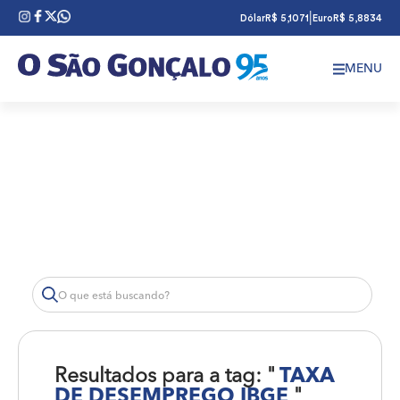
|
Dólar
R$ 5,1071
Euro
R$ 5,8834
MENU
Resultados para a tag: "
TAXA
DE DESEMPREGO IBGE
"