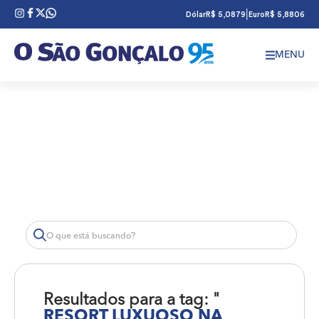
|
Dólar
R$ 5,0879
Euro
R$ 5,8806
MENU
Resultados para a tag: "
RESORT LUXUOSO NA