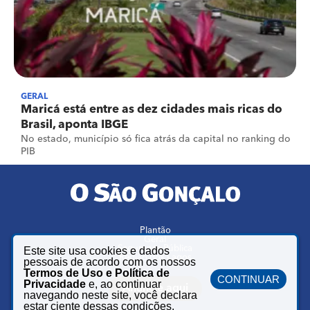
GERAL
Maricá está entre as dez cidades mais ricas do
Brasil, aponta IBGE
No estado, município só fica atrás da capital no ranking do
PIB
Plantão
Geral
Segurança Pública
Este site usa cookies e dados
Região dos Lagos
pessoais de acordo com os nossos
Termos de Uso e Política de
CONTINUAR
Privacidade
e, ao continuar
Anuncie aqui
navegando neste site, você declara
estar ciente dessas condições.