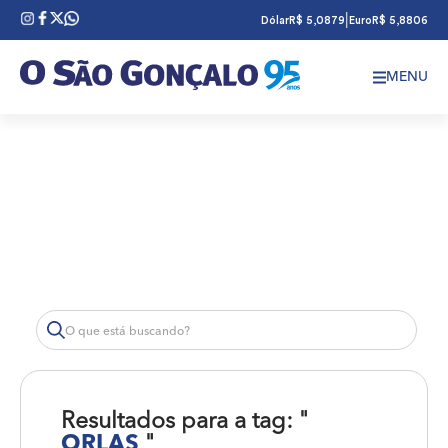
|
Dólar
R$ 5,0879
Euro
R$ 5,8806
MENU
Resultados para a tag: "
ORLAS
"