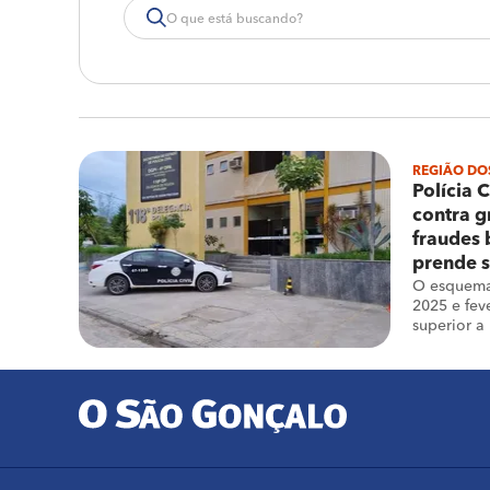
REGIÃO DO
Polícia 
contra g
fraudes 
prende s
O esquema
2025 e fev
superior a
financeira