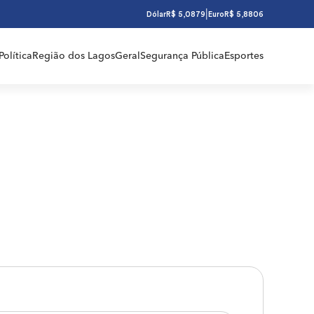
|
Dólar
R$ 5,0879
Euro
R$ 5,8806
Política
Região dos Lagos
Geral
Segurança Pública
Esportes