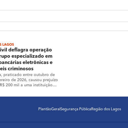
S LAGOS
Civil deflagra operação
rupo especializado em
bancárias eletrônicas e
eis criminosos
, praticado entre outubro de
ereiro de 2026, causou prejuízo
 R$ 200 mil a uma instituição
Plantão
Geral
Segurança Pública
Região dos Lagos