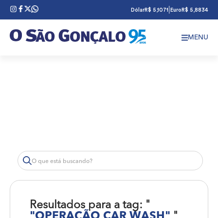
|
Dólar
R$ 5,1071
Euro
R$ 5,8834
MENU
Resultados para a tag: "
"OPERAÇÃO CAR WASH"
"