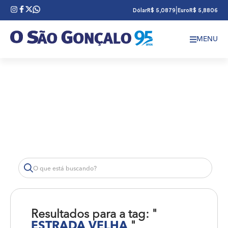
|
Dólar
R$ 5,0879
Euro
R$ 5,8806
MENU
Resultados para a tag: "
ESTRADA VELHA
"