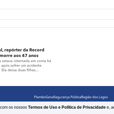
al, repórter da Record
, morre aos 47 anos
ta estava internada em coma há
 após sofrer um acidente
 Ela deixa duas filhas
tes
Plantão
Geral
Segurança Pública
Região dos Lagos
o com os nossos
Termos de Uso e Política de Privacidade
e, a