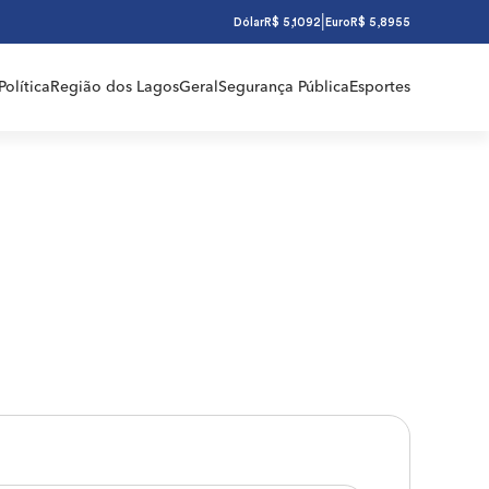
|
Dólar
R$ 5,1092
Euro
R$ 5,8955
Política
Região dos Lagos
Geral
Segurança Pública
Esportes