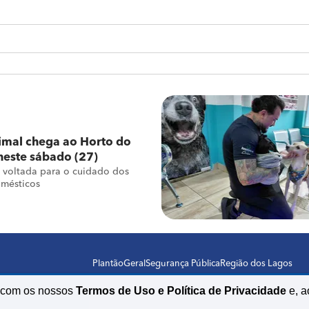
imal chega ao Horto do
neste sábado (27)
 é voltada para o cuidado dos
omésticos
Plantão
Geral
Segurança Pública
Região dos Lagos
o com os nossos
Termos de Uso e Política de Privacidade
e, a