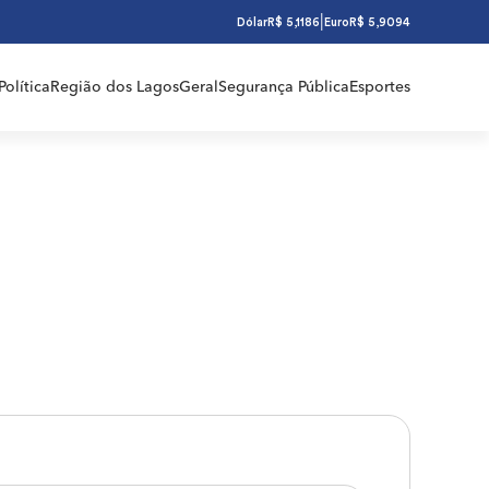
|
Dólar
R$ 5,1186
Euro
R$ 5,9094
Política
Região dos Lagos
Geral
Segurança Pública
Esportes