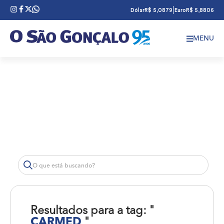
|
Dólar
R$ 5,0879
Euro
R$ 5,8806
MENU
Resultados para a tag: "
CARMED
"