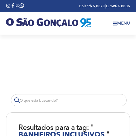
|
Dólar
R$ 5,0879
Euro
R$ 5,8806
MENU
Resultados para a tag: "
BANHEIROS INCLUSIVOS
"