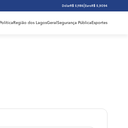
|
Dólar
R$ 5,1186
Euro
R$ 5,9094
Política
Região dos Lagos
Geral
Segurança Pública
Esportes