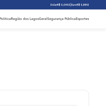
|
Dólar
R$ 5,0955
Euro
R$ 5,8812
Política
Região dos Lagos
Geral
Segurança Pública
Esportes