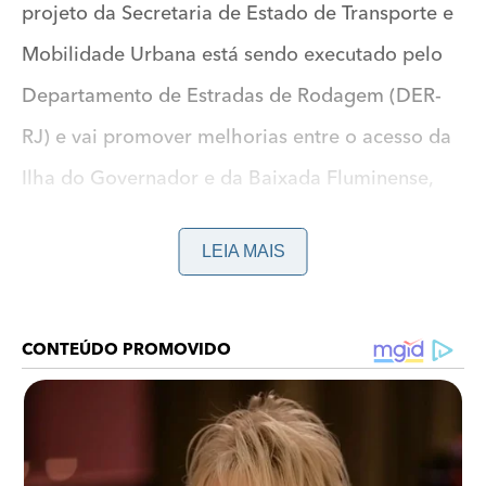
projeto da Secretaria de Estado de Transporte e
Mobilidade Urbana está sendo executado pelo
Departamento de Estradas de Rodagem (DER-
RJ) e vai promover melhorias entre o acesso da
Ilha do Governador e da Baixada Fluminense,
com investimento de R$ 70 milhões.
LEIA MAIS
"Essa é uma obra aguardada pelos motoristas
há quase vinte anos e que tornamos realidade. A
Nova Linha Vermelha terá asfalto de qualidade e
mais segurança para quem passa com destino à
Baixada e ao interior do estado. A rodovia