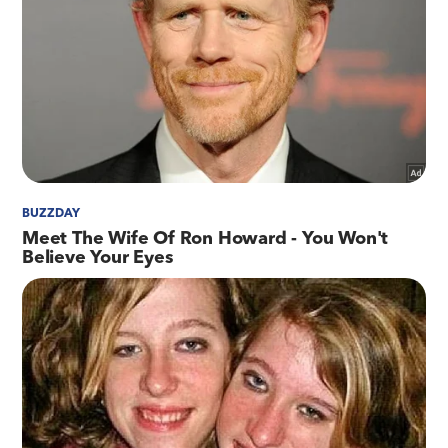
monitoramento, a Polícia Militar poderá
identificar veículos roubados ou em fuga",
explica o presidente do DER-RJ, Pedro Henrique
Ramos.
A Secretaria de Estado de Polícia Militar
mantém, 24 horas por dia, um planejamento
especial de segurança ao longo da Linha
Vermelha. No momento, os policiais militares do
BPVE (Batalhão de Policiamento em Vias
Expressas), têm realizado patrulhamento
especial nos locais das obras, tanto para garantir