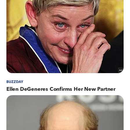
transmitir as imagens, em tempo real, para a
central de monitoramento do CICC. No caso das
vias expressas e túneis, as câmeras serão
dotadas de software de leitura de placa, para
identificar veículos roubados ou furtados que
estejam em circulação.
"O monitoramento será realizado 24 horas por
dia, permitindo um tempo de resposta muito
rápido do DER-RJ no que diz respeito à
operação da via, remoção de veículos
danificados e enguiçados. Através do