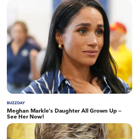
policiamento
As 37 câmeras da Linha Vermelha serão
incorporadas ao Sistema de
Vídeomonitoramento do Centro Integrado de
Comando e Controle (CICC), da Secretaria de
Estado da Polícia Militar até o fim deste ano. O
programa do Governo do Estado, em processo
de licitação, prevê investimento de R$ 84
milhões na instalação de câmeras de alta
resolução em vias expressas, túneis, orlas e em
algumas comunidades. Os equipamentos vão