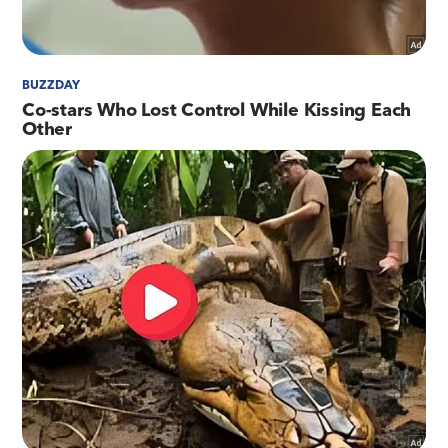
poderão substituir sinais sonoros
A Nova Linha Vermelha vai beneficiar mais de
140 mil pessoas que passam pela rodovia todos
os dias. Após a conclusão do recapeamento,
entra a fase de iluminação e instalação de 37
câmeras de monitoramento, além de sinalização
horizontal e vertical. Será realizada também a
colocação de 102 postes de nove metros de
altura.
"Estamos acompanhando diariamente cada