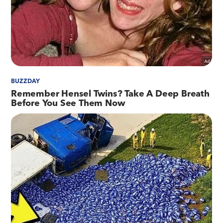
a segurança da área quanto para apoiar o
controle do trânsito e evitar congestionamentos.
As 37 câmeras da Linha Vermelha serão incorporadas ao
Sistema de Vídeomonitoramento do Centro Integrado de
Comando e Controle (CICC)
| Foto: Divulgação