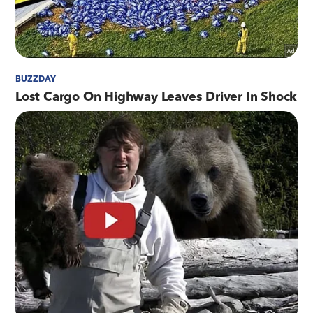
O auxiliar de marceneiro Luiz Carlos Sobral usa
a rodovia há 12 anos e comemora a realização
dos investimentos na via. Na quarta-feira, ele
aguardava pelo reboque num trecho próximo às
obras.
"Não vejo a hora de termos as câmeras de
monitoramento instaladas. Nesse momento,
estou com o meu carro enguiçado e, com esse
suporte, meu veículo já teria sido retirado da
pista", disse