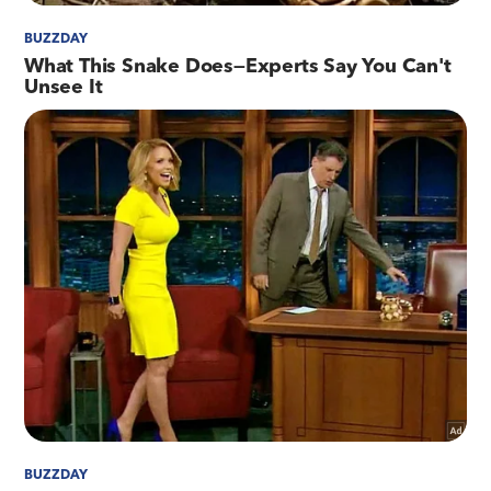
evolução dessa obra, que é extremamente
importante para o nosso estado. São décadas de
abandono e sofrimento para quem passa por
essa via e precisa encarar buracos, iluminação
precária e diversos problemas nos seus
deslocamentos. Já tivemos bons avanços neste
primeiro mês e vamos seguir monitorando todas
as intervenções", afirma o secretário de Estado
de Transporte e Mobilidade Urbana, Washington
Reis.
Motorista profissional, Anderson da Silva conta