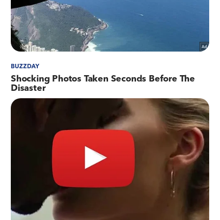
intervenções terminam com o Trecho 3 - entre a
comunidade do Lixão e a Rodovia Presidente
Dutra. Ao todo, serão 37 km de via recapeada,
contando com as pistas de ida e volta e o acesso
de retorno.
Leia também:
➢
Lula cria novo ministério focado em micro
empreendedores
➢
Lei: Escolas que tenham aluno com autismo