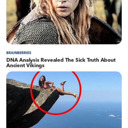
A Nova Linha Vermelha vai beneficiar mais de 140 mil pessoas
que passam pela rodovia todos os dias
| Foto: Divulgação
O recapeamento da estrada está sendo
realizado em fases. A conclusão do Trecho 1 –
que vai da Ilha do Fundão ao Trevo das Missões
(sentido RJ-SP) - marca o fim da fase inicial das
obras. A pavimentação da pista no sentido
contrário (SP-RJ), já foi iniciada. As obras do
Trecho 2 - do Trevo das Missões à comunidade
do Lixão - começam em até 30 dias. As