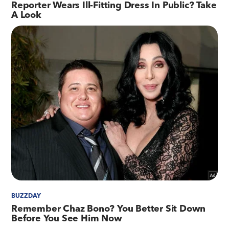
que o tráfego na Linha Vermelha é dificultado
pelos buracos e pelos remendos que fazem o
veículo desestabilizar. Ele comemora o início da
revitalização, tão necessária.
"A melhora do tráfego no trecho já recapeado
foi muito grande. Do jeito que estava, não dava
para ficar. Agora, mesmo com a obra ainda em
andamento, já percebemos a diferença. Já vi
diversos motoristas com carros quebrados na
Linha Vermelha por causa da buraqueira", conta.
Câmeras de monitoramento e reforço no