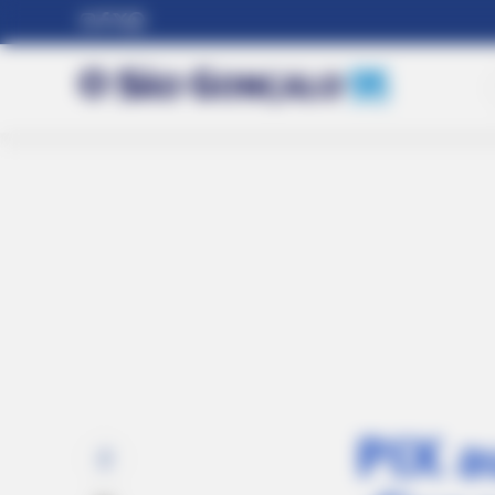
PIX a